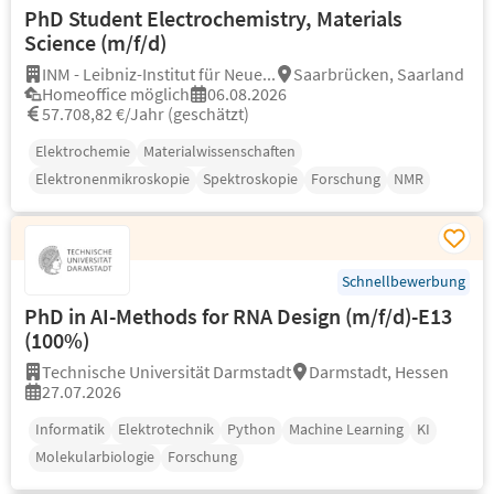
PhD Student Electrochemistry, Materials
Science (m/f/d)
INM - Leibniz-Institut für Neue...
Saarbrücken, Saarland
Homeoffice möglich
06.08.2026
57.708,82 €/Jahr (geschätzt)
Elektrochemie
Materialwissenschaften
Elektronenmikroskopie
Spektroskopie
Forschung
NMR
Schnellbewerbung
PhD in AI-Methods for RNA Design (m/f/d)-E13
(100%)
Technische Universität Darmstadt
Darmstadt, Hessen
27.07.2026
Informatik
Elektrotechnik
Python
Machine Learning
KI
Molekularbiologie
Forschung