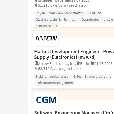
Erlangen, Bayern
23.07.2026
51.215,07 €/Jahr (geschätzt)
Physik
Materialwissenschaften
3D-Druck
Glasfasertechnik
Reinraum
Quantentechnologie
Sensortechnik
Market Development Engineer - Pow
Supply (Electronics) (m/w/d)
Arrow Electronics, Inc.
Berlin
01.08.2026
62.712 €/Jahr (geschätzt)
Elektroingenieurwesen
Sales
Stromversorgung
Lieferantenmanagement
Software Engineering Manager (f/m/d