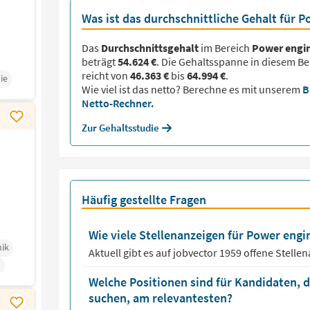
Was ist das durchschnittliche Gehalt für 
Das
Durchschnittsgehalt
im Bereich
Power engi
beträgt
54.624 €
. Die Gehaltsspanne in diesem Be
reicht von
46.363 €
bis
64.994 €
.
ie
Wie viel ist das netto? Berechne es mit unserem
B
Netto-Rechner.
Zur Gehaltsstudie
Häufig gestellte Fragen
Wie viele Stellenanzeigen für Power engin
nik
Aktuell gibt es auf jobvector
1959
offene Stelle
n
Welche Positionen sind für Kandidaten, 
suchen, am relevantesten?