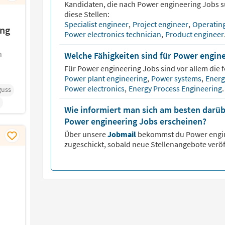
Kandidaten, die nach
Power engineering
Jobs s
diese Stellen:
Specialist engineer
,
Project engineer
,
Operatin
ing
Power electronics technician
,
Product enginee
n
Welche Fähigkeiten sind für Power engin
Für
Power engineering
Jobs sind vor allem die 
Power plant engineering
,
Power systems
,
Energ
Power electronics
,
Energy Process Engineering
.
guss
Wie informiert man sich am besten darüb
Power engineering Jobs erscheinen?
Über unsere
Jobmail
bekommst du
Power engi
zugeschickt, sobald neue Stellenangebote veröf