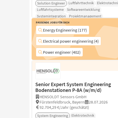
Luftfahrttechnik
Elektrotechn
Solution Engineer
Luftfahrtsysteme
Softwareentwicklung
Systemintegration
Projektmanagement
Passende Jobs für Dich
Energy Engineering (177)
Electrical power engineering (4)
Power engineer (402)
Senior Expert System Engineering
Bodenstationen P-8A (w/m/d)
HENSOLDT Sensors GmbH
Fürstenfeldbruck, Bayern
28.07.2026
92.704,29 €/Jahr (geschätzt)
Elektrotechnik
System Engineering