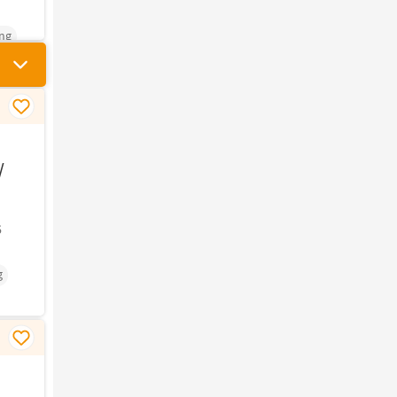
ng
/
6
g