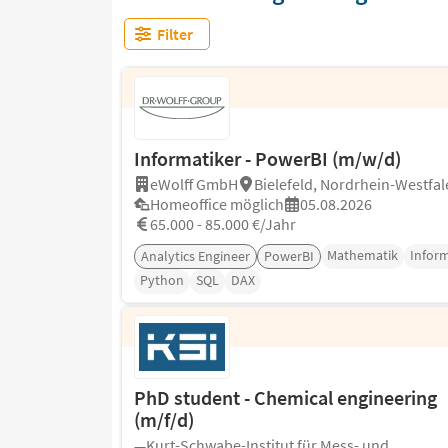
Filter
Informatiker - PowerBI (m/w/d)
eWolff GmbH
Bielefeld, Nordrhein-Westfal
Homeoffice möglich
05.08.2026
65.000 - 85.000 €/Jahr
Mathematik
Inform
Analytics Engineer
PowerBI
Python
SQL
DAX
PhD student - Chemical engineering
(m/f/d)
Kurt-Schwabe-Institut für Mess- und