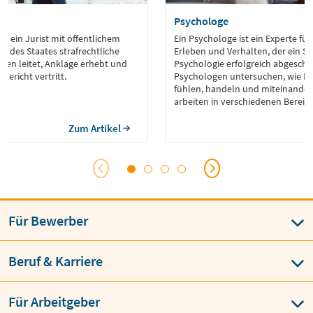
Psychologe
st ein Jurist mit öffentlichem
Ein Psychologe ist ein Experte fü
ag des Staates strafrechtliche
Erleben und Verhalten, der ein S
ren leitet, Anklage erhebt und
Psychologie erfolgreich abgeschl
Gericht vertritt.
Psychologen untersuchen, wie M
fühlen, handeln und miteinander 
arbeiten in verschiedenen Bereic
Forschung, Therapie, Beratung o
Personalentwicklung.
Zum Artikel
Für Bewerber
Beruf & Karriere
Für Arbeitgeber