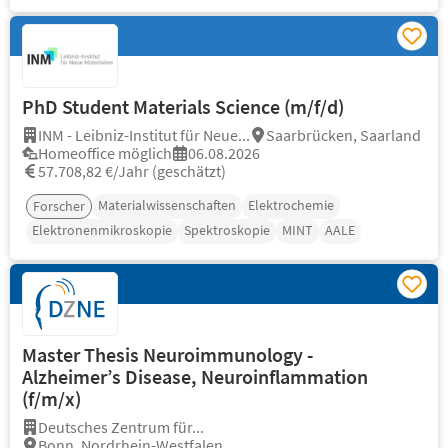
PhD Student Materials Science (m/f/d)
INM - Leibniz-Institut für Neue...
Saarbrücken, Saarland
Homeoffice möglich
06.08.2026
57.708,82 €/Jahr (geschätzt)
Materialwissenschaften
Elektrochemie
Forscher
Elektronenmikroskopie
Spektroskopie
MINT
AALE
Master Thesis Neuroimmunology -
Alzheimer’s Disease, Neuroinflammation
(f/m/x)
Deutsches Zentrum für...
Bonn, Nordrhein-Westfalen