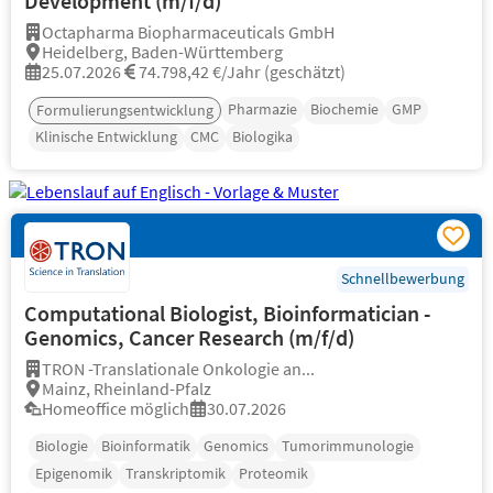
Development (m/f/d)
Octapharma Biopharmaceuticals GmbH
Heidelberg, Baden-Württemberg
25.07.2026
74.798,42 €/Jahr (geschätzt)
Pharmazie
Biochemie
GMP
Formulierungsentwicklung
Klinische Entwicklung
CMC
Biologika
Schnellbewerbung
Computational Biologist, Bioinformatician -
Genomics, Cancer Research (m/f/d)
TRON -Translationale Onkologie an...
Mainz, Rheinland-Pfalz
Homeoffice möglich
30.07.2026
Biologie
Bioinformatik
Genomics
Tumorimmunologie
Epigenomik
Transkriptomik
Proteomik