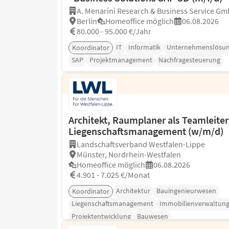
A. Menarini Research & Business Service G
Berlin
Homeoffice möglich
06.08.2026
80.000 - 95.000 €/Jahr
IT
Informatik
Unternehmenslösu
Koordinator
SAP
Projektmanagement
Nachfragesteuerung
Architekt, Raumplaner als Teamleiter
Liegenschaftsmanagement (w/m/d)
Landschaftsverband Westfalen-Lippe
Münster, Nordrhein-Westfalen
Homeoffice möglich
06.08.2026
4.901 - 7.025 €/Monat
Architektur
Bauingenieurwesen
Koordinator
Liegenschaftsmanagement
Immobilienverwaltun
Projektentwicklung
Bauwesen