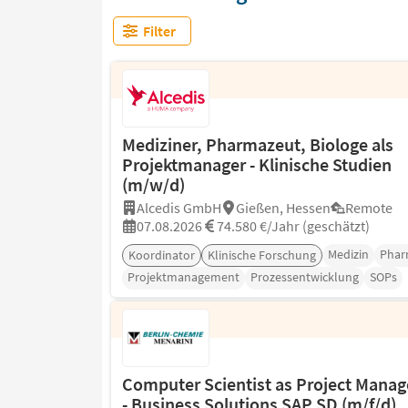
Filter
Mediziner, Pharmazeut, Biologe als
Projektmanager - Klinische Studien
(m/w/d)
Alcedis GmbH
Gießen, Hessen
Remote
07.08.2026
74.580 €/Jahr (geschätzt)
Medizin
Phar
Koordinator
Klinische Forschung
Projektmanagement
Prozessentwicklung
SOPs
Computer Scientist as Project Manag
- Business Solutions SAP SD (m/f/d)