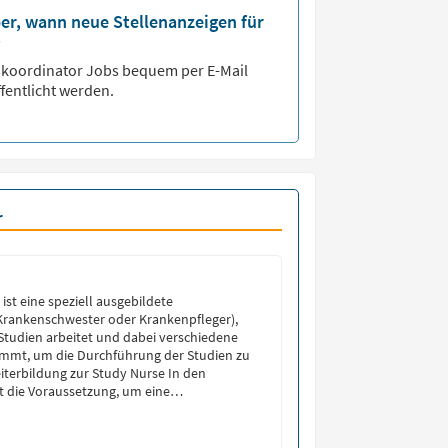
er, wann neue Stellenanzeigen für
?
koordinator
Jobs bequem per E-Mail
fentlicht werden.
r
ist eine speziell ausgebildete
(Krankenschwester oder Krankenpfleger),
n Studien arbeitet und dabei verschiedene
mmt, um die Durchführung der Studien zu
iterbildung zur Study Nurse In den
st die Voraussetzung, um eine
r Study Nurse zu starten, eine medizinische
 wie Pflegefachkraft oder MFA
]