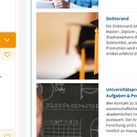
Doktorand
Ein Doktorand is
Master-, Diplom-
Staatsexamens d
Doktortitel, ans
Promotion wird 
Artikel erfährst
Doktoranden, das
Was ist ein […]
-
Universitätspr
Aufgaben & Pe
Wer Kontakt zu 
wissenschaftliche
akademischen Um
zusteuert. Der A
Forschung und Le
Institut zu mana