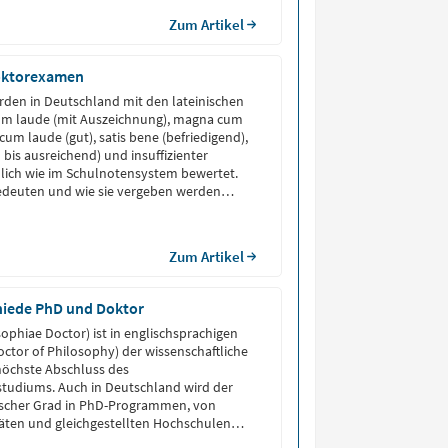
Zum Artikel
oktorexamen
den in Deutschland mit den lateinischen
m laude (mit Auszeichnung), magna cum
 cum laude (gut), satis bene (befriedigend),
d bis ausreichend) und insuffizienter
lich wie im Schulnotensystem bewertet.
edeuten und wie sie vergeben werden
iesem Artikel. Promotionsnoten Bedeutung
ng […]
Zum Artikel
hiede PhD und Doktor
sophiae Doctor) ist in englischsprachigen
octor of Philosophy) der wissenschaftliche
höchste Abschluss des
tudiums. Auch in Deutschland wird der
scher Grad in PhD-Programmen, von
täten und gleichgestellten Hochschulen
h.D. steht im Einklang mit dem