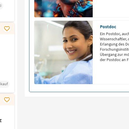
traditionellen deu
I
phil., […]
Postdoc
Ein Postdoc, auc
Wissenschaftler,
Erlangung des Do
Forschungsinstitut
Übergang zur mög
der Postdoc an F
Drittmittel finan
Englischen “Post
nkauf
z