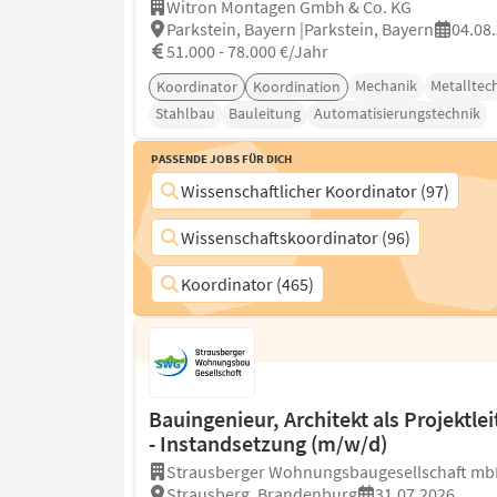
Witron Montagen Gmbh & Co. KG
Parkstein, Bayern |Parkstein, Bayern
04.08
51.000 - 78.000 €/Jahr
Mechanik
Metalltec
Koordinator
Koordination
Stahlbau
Bauleitung
Automatisierungstechnik
Passende Jobs für Dich
Wissenschaftlicher Koordinator (97)
Wissenschaftskoordinator (96)
Koordinator (465)
Bauingenieur, Architekt als Projektlei
- Instandsetzung (m/w/d)
Strausberger Wohnungsbaugesellschaft mb
Strausberg, Brandenburg
31.07.2026