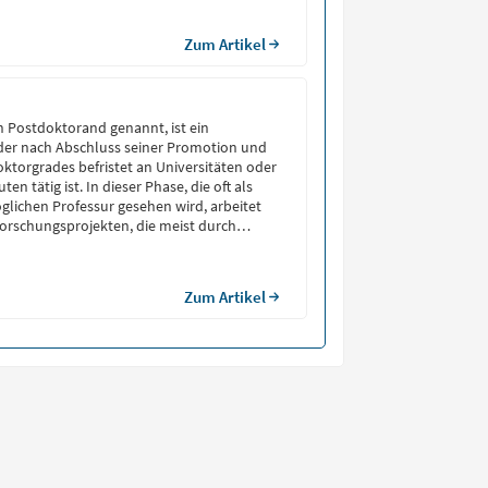
tschen Doktortitel (z.B. Dr. rer. nat., Dr.
Zum Artikel
h Postdoktorand genannt, ist ein
 der nach Abschluss seiner Promotion und
ktorgrades befristet an Universitäten oder
en tätig ist. In dieser Phase, die oft als
lichen Professur gesehen wird, arbeitet
orschungsprojekten, die meist durch
ziert sind. Der Begriff stammt aus dem
doctoral scholar” […]
Zum Artikel