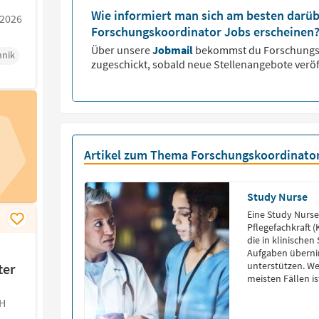
Wie informiert man sich am besten darüb
.2026
Forschungskoordinator Jobs erscheinen
Über unsere
Jobmail
bekommst du
Forschungs
hnik
zugeschickt, sobald neue Stellenangebote veröf
Artikel zum Thema Forschungskoordinato
Study Nurse
Eine Study Nurse 
Pflegefachkraft 
die in klinische
Aufgaben überni
unterstützen. We
ter
meisten Fällen i
Weiterbildung zu
H
Grundausbildung
(Medizinische […