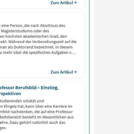
Zum Artikel
t eine Person, die nach Abschluss des
, Magisterstudiums oder des
en höchsten akademischen Grad, den
trebt. Während der Vorbereitungszeit auf die
man als Doktorand bezeichnet. In diesem
 du mehr über die spezifischen Aufgaben von
 Gehalt und den Status als Studierende.
Zum Artikel
ofessor Berufsbild – Einstieg,
rspektiven
Studierenden schätzt und
n Ehrgeiz hat, kann über eine Karriere im
feld nachdenken, die auf eine Professur
rbeitsbereich besteht im Wesentlichen aus
hre. Dazu gehört natürlich auch das
gen.