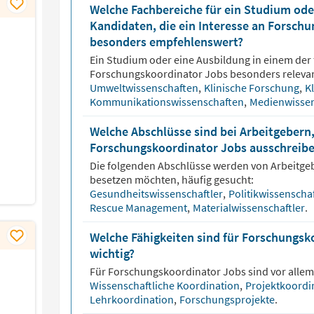
Welche Fachbereiche für ein Studium oder
Kandidaten, die ein Interesse an Forsch
besonders empfehlenswert?
Ein Studium oder eine Ausbildung in einem der 
Forschungskoordinator
Jobs besonders relevan
Umweltwissenschaften
,
Klinische Forschung
,
K
Kommunikationswissenschaften
,
Medienwisse
Welche Abschlüsse sind bei Arbeitgebern,
Forschungskoordinator Jobs ausschreibe
Die folgenden Abschlüsse werden von Arbeitge
besetzen möchten, häufig gesucht:
Gesundheitswissenschaftler
,
Politikwissenscha
Rescue Management
,
Materialwissenschaftler
.
Welche Fähigkeiten sind für Forschungs
wichtig?
Für
Forschungskoordinator
Jobs sind vor allem
Wissenschaftliche Koordination
,
Projektkoordi
Lehrkoordination
,
Forschungsprojekte
.