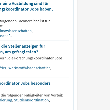
 eine Ausbildung sind für
ungskoordinator Jobs haben,
folgenden Fachbereiche ist für
t:
limawissenschaften
,
nschaft
.
 die Stellenanzeigen für
n, am gefragtesten?
bern, die
Forschungskoordinator
Jobs
ftler
,
Werkstoffwissenschaftler
,
koordinator Jobs besonders
 die folgenden Fähigkeiten von Vorteil:
nierung
,
Studienkoordination
,