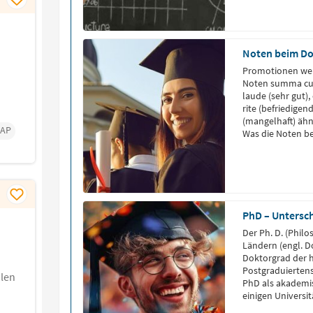
Noten beim D
Promotionen wer
Noten summa cu
laude (sehr gut),
rite (befriedigen
(mangelhaft) ähn
SAP
Was die Noten b
erfährst du in d
Bei der Bewertu
PhD – Untersc
Der Ph. D. (Philo
Ländern (engl. D
Doktorgrad der 
Postgraduiertens
len
PhD als akademi
einigen Universi
verliehen. Der P