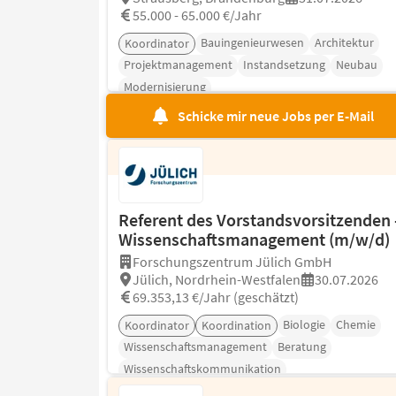
55.000 - 65.000 €/Jahr
Bauingenieurwesen
Architektur
Koordinator
Projektmanagement
Instandsetzung
Neubau
Modernisierung
Schicke mir neue Jobs per E-Mail
Referent des Vorstandsvorsitzenden 
Wissenschaftsmanagement (m/w/d)
Forschungszentrum Jülich GmbH
Jülich, Nordrhein-Westfalen
30.07.2026
69.353,13 €/Jahr (geschätzt)
Biologie
Chemie
Koordinator
Koordination
Wissenschaftsmanagement
Beratung
Wissenschaftskommunikation