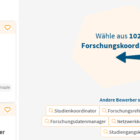
Wähle aus
10
Forschungskoord
mazie
Andere Bewerber s
Studienkoordinator
Forschungsref
Forschungsdatenmanager
Netzwerkk
er
Studiengangs