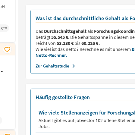
mbH
Was ist das durchschnittliche Gehalt als 
ngen
Das
Durchschnittsgehalt
als
Forschungskoordin
beträgt
55.545 €
. Die Gehaltsspanne in diesem Be
reicht von
53.130 €
bis
60.226 €
.
Wie viel ist das netto? Berechne es mit unserem
B
Netto-Rechner.
Zur Gehaltsstudie
 -
Häufig gestellte Fragen
Wie viele Stellenanzeigen für Forschungs
g
Aktuell gibt es auf jobvector
102
offene Stellen
Jobs.