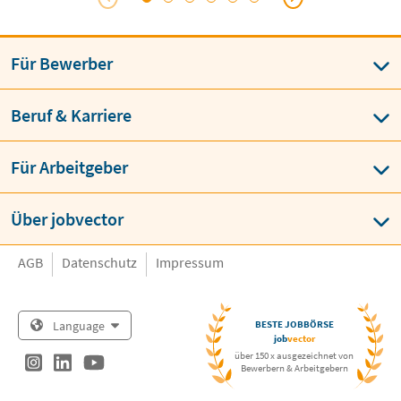
 […]
Für Bewerber
Beruf & Karriere
Für Arbeitgeber
Über jobvector
AGB
Datenschutz
Impressum
Language
BESTE JOBBÖRSE
job
vector
über 150 x ausgezeichnet von
Bewerbern & Arbeitgebern