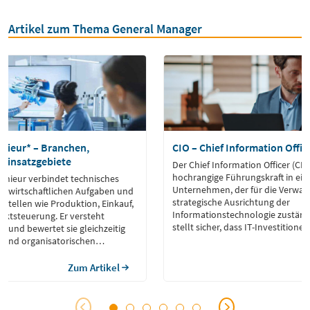
Artikel zum Thema General Manager
enieur* – Branchen,
CIO – Chief Information Offic
 Einsatzgebiete
Der Chief Information Officer (CIO)
hochrangige Führungskraft in ei
genieur verbindet technisches
Unternehmen, der für die Verwal
ebswirtschaftlichen Aufgaben und
strategische Ausrichtung der
ttstellen wie Produktion, Einkauf,
Informationstechnologie zuständi
jektsteuerung. Er versteht
stellt sicher, dass IT-Investitione
e und bewertet sie gleichzeitig
den Unternehmenszielen stehen u
n und organisatorischen
Systeme, einschließlich Hardware
aftsingenieur wird man in der
Netzwerke und Dateninfrastruktu
tudium des
Zum Artikel
und funktionsfähig sind.
ieurwesens, das
che Grundlagen wie Mathematik
ächern aus Betriebswirtschaft