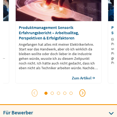
Produktmanagement Sensorik
Pro
Erfahrungsbericht – Arbeitsalltag,
St
Perspektiven & Erfolgsfaktoren
Ein
Pro
Angefangen hat alles mit meiner Elektrikerlehre.
und
Start war das Handwerk, aber ob ich wirklich da
Pro
bleiben wollte oder doch lieber in die Industrie
er
ges
gehen würde, wusste ich zu diesem Zeitpunkt
lb
Pro
noch nicht. Ich hätte auch nicht gedacht, dass ich
r
Mar
eben nicht als Techniker arbeiten würde. Nachdem
ich mich durch weitere Zusatzqualifikationen als
staatlich geprüften Techniker bezeichnen durfte,
Zum Artikel
bin ich in den Produkt-Support in der Branche
Sensortechnik gewechselt.
Für Bewerber