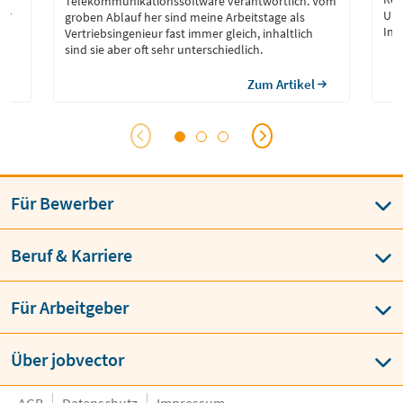
Telekommunikationssoftware verantwortlich. Vom
när
Umw
groben Ablauf her sind meine Arbeitstage als
Inf
Vertriebsingenieur fast immer gleich, inhaltlich
en
Red
sind sie aber oft sehr unterschiedlich.
int
und
Zum Artikel
tec
Umw
der
Für Bewerber
Beruf & Karriere
Für Arbeitgeber
Über jobvector