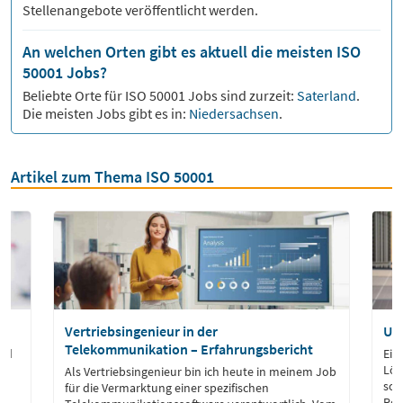
Stellenangebote veröffentlicht werden.
An welchen Orten gibt es aktuell die meisten ISO
50001 Jobs?
Beliebte Orte für
ISO 50001
Jobs sind zurzeit:
Saterland
.
Die meisten Jobs gibt es in:
Niedersachsen
.
Artikel zum Thema ISO 50001
Vertriebsingenieur in der
Um
Telekommunikation – Erfahrungsbericht
ind
Ein
Lös
Als Vertriebsingenieur bin ich heute in meinem Job
sow
für die Vermarktung einer spezifischen
Res