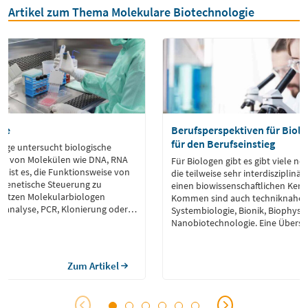
Artikel zum Thema Molekulare Biotechnologie
ge
Berufsperspektiven für Biolo
für den Berufseinstieg
loge untersucht biologische
ne von Molekülen wie DNA, RNA
Für Biologen gibt es gibt viele ne
el ist es, die Funktionsweise von
die teilweise sehr interdisziplinä
 genetische Steuerung zu
einen biowissenschaftlichen Kern
nutzen Molekularbiologen
Kommen sind auch techniknahe B
analyse, PCR, Klonierung oder
Systembiologie, Bionik, Biophysi
re Arbeit findet häufig im Labor
Nanobiotechnologie. Eine Übersi
 mit Bereichen wie Biochemie,
Berufsperspektiven für Biologen.
iologie verknüpft. […]
Zum Artikel