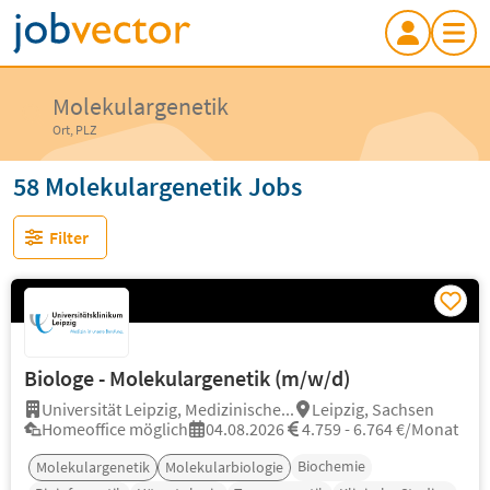
Molekulargenetik
Ort, PLZ
58 Molekulargenetik Jobs
Filter
Biologe - Molekulargenetik (m/w/d)
Universität Leipzig, Medizinische...
Leipzig, Sachsen
Homeoffice möglich
04.08.2026
4.759 - 6.764 €/Monat
Biochemie
Molekulargenetik
Molekularbiologie