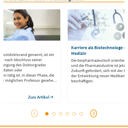
Karriere als Biotechnologe – 
Medizin
 Postdoktorand genannt, ist ein
der nach Abschluss seiner
Die biopharmazeutisch orientiert
rlangung des Doktorgrades
und die Pharmaindustrie ist jetzt
ersitäten oder
Zukunft gefordert, sich mit der E
en tätig ist. In dieser Phase, die
der Entwicklung neuer Medikame
 zur möglichen Professur gesehen
beschäftigen.
r Postdoc an
en, die meist durch Drittmittel
Der Begriff stammt aus dem
Zum Artikel
doctoral scholar” […]