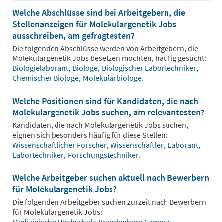
Welche Abschlüsse sind bei Arbeitgebern, die
Stellenanzeigen für Molekulargenetik Jobs
ausschreiben, am gefragtesten?
Die folgenden Abschlüsse werden von Arbeitgebern, die
Molekulargenetik
Jobs besetzen möchten, häufig gesucht:
Biologielaborant
,
Biologe
,
Biologischer Labortechniker
,
Chemischer Biologe
,
Molekularbiologe
.
Welche Positionen sind für Kandidaten, die nach
Molekulargenetik Jobs suchen, am relevantesten?
Kandidaten, die nach
Molekulargenetik
Jobs suchen,
eignen sich besonders häufig für diese Stellen:
Wissenschaftlicher Forscher
,
Wissenschaftler
,
Laborant
,
Labortechniker
,
Forschungstechniker
.
Welche Arbeitgeber suchen aktuell nach Bewerbern
für Molekulargenetik Jobs?
Die folgenden Arbeitgeber suchen zurzeit nach Bewerbern
für
Molekulargenetik
Jobs:
Medizinische Hochschule Brandenburg Campus
,