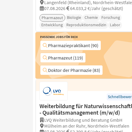
Langenfeld (Rheinland), Nordrhein-Westfal
07.08.2026
64.033,2 €/Jahr (geschätzt)
Biologie
Chemie
Forschung
Pharmazeut
Entwicklung
Reproduktionsmedizin
Labor
Passende Jobs für Dich
Pharmaziepraktikant (90)
Pharmazeut (119)
Doktor der Pharmazie (83)
Schnellbewe
Weiterbildung für Naturwissenschaft
- Qualitätsmanagement (m/w/d)
LVQ Weiterbildung und Beratung GmbH
Mülheim an der Ruhr, Nordrhein-Westfalen
07.08.2026
52.390,8 €/Jahr (geschätzt)