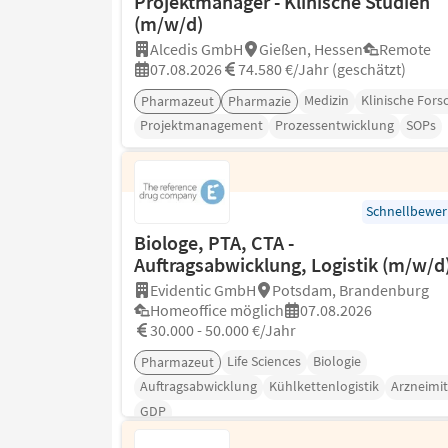
Projektmanager - Klinische Studien
(m/w/d)
Alcedis GmbH
Gießen, Hessen
Remote
07.08.2026
74.580 €/Jahr (geschätzt)
Medizin
Klinische For
Pharmazeut
Pharmazie
Projektmanagement
Prozessentwicklung
SOPs
Schnellbewe
Biologe, PTA, CTA -
Auftragsabwicklung, Logistik (m/w/d
Evidentic GmbH
Potsdam, Brandenburg
Homeoffice möglich
07.08.2026
30.000 - 50.000 €/Jahr
Life Sciences
Biologie
Pharmazeut
Auftragsabwicklung
Kühlkettenlogistik
Arzneimit
GDP