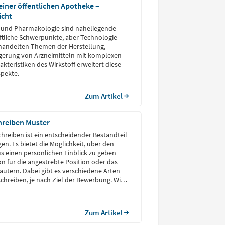
einer öffentlichen Apotheke –
icht
e und Pharmakologie sind naheliegende
tliche Schwerpunkte, aber Technologie
ehandelten Themen der Herstellung,
agerung von Arzneimitteln mit komplexen
kteristiken des Wirkstoff erweitert diese
spekte.
Zum Artikel
hreiben Muster
chreiben ist ein entscheidender Bestandteil
en. Es bietet die Möglichkeit, über den
s einen persönlichen Einblick zu geben
on für die angestrebte Position oder das
utern. Dabei gibt es verschiedene Arten
chreiben, je nach Ziel der Bewerbung. Wir
vationsschreiben Muster für Praktikum,
ium, Beruf und mehr vor.
Zum Artikel