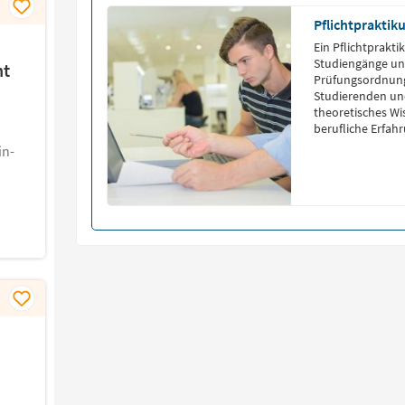
Pflichtpraktik
Ein Pflichtprakti
Studiengänge und
nt
Prüfungsordnunge
Studierenden un
theoretisches W
berufliche Erfah
in der Regel zwi
in-
Einblicke in den
Kontakte zu knü