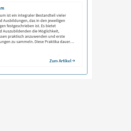
um
kum ist ein integraler Bestandteil vieler
 Ausbildungen, das in den jeweiligen
n festgeschrieben ist. Es bietet
d Auszubildenden die Möglichkeit,
issen praktisch anzuwenden und erste
rungen zu sammeln. Diese Praktika dauern
schen 1 und 12 Monaten und dienen dazu,
 Arbeitsalltag zu gewinnen und berufliche
pfen.
Zum Artikel