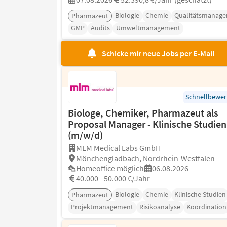
Biologie
Chemie
Qualitätsmanag
Pharmazeut
GMP
Audits
Umweltmanagement
Schicke mir neue Jobs per E-Mail
Schnellbewe
Biologe, Chemiker, Pharmazeut als
Proposal Manager - Klinische Studien
(m/w/d)
MLM Medical Labs GmbH
Mönchengladbach, Nordrhein-Westfalen
Homeoffice möglich
06.08.2026
40.000 - 50.000 €/Jahr
Biologie
Chemie
Klinische Studien
Pharmazeut
Projektmanagement
Risikoanalyse
Koordination