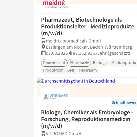
Pharmazeut, Biotechnologe als
Produktionsleiter - Medizinprodukte
(m/w/d)
meidrix biomedicals GmbH
Esslingen am Neckar, Baden-Württemberg
07.08.2026
87.152,91 €/Jahr (geschätzt)
Biologie
Medizinprodu
Pharmazeut
Pharmazie
Produktion
GMP
Reinraum
Schnellbewe
Biologe, Chemiker als Embryologe -
Forschung, Reproduktionsmedizin
(m/w/d)
VITROMED GmbH