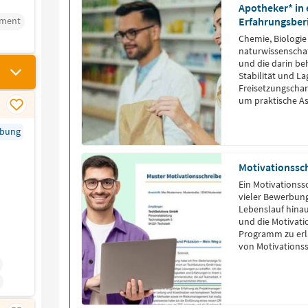
Apotheker* in 
ement
Erfahrungsber
Chemie, Biologi
naturwissenschaf
und die darin b
Stabilität und L
Freisetzungschara
um praktische A
rbung
Motivationssc
Ein Motivationss
vieler Bewerbung
Lebenslauf hinau
und die Motivati
Programm zu erlä
von Motivationss
stellen dir Moti
Ausbildung, Stud