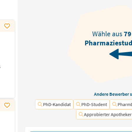
Wähle aus
79
Pharmaziestu
6
Andere Bewerber s
PhD-Kandidat
PhD-Student
Pharm
Approbierter Apotheker