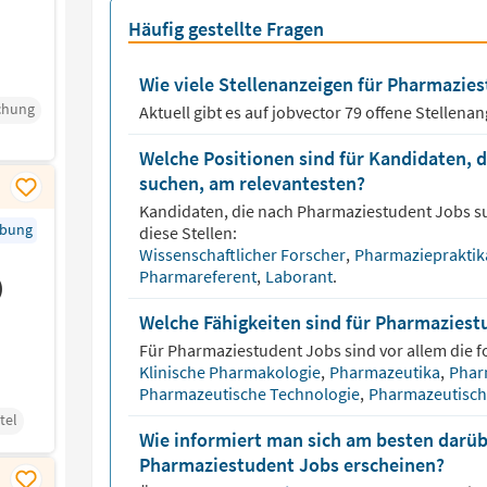
Häufig gestellte Fragen
Wie viele Stellenanzeigen für Pharmazies
schung
Aktuell gibt es auf jobvector
79
offene Stellena
Welche Positionen sind für Kandidaten, 
suchen, am relevantesten?
Kandidaten, die nach
Pharmaziestudent
Jobs s
rbung
diese Stellen:
Wissenschaftlicher Forscher
,
Pharmaziepraktik
Pharmareferent
,
Laborant
.
)
Welche Fähigkeiten sind für Pharmaziest
Für
Pharmaziestudent
Jobs sind vor allem die f
Klinische Pharmakologie
,
Pharmazeutika
,
Phar
Pharmazeutische Technologie
,
Pharmazeutisch
tel
Wie informiert man sich am besten darüb
Pharmaziestudent Jobs erscheinen?