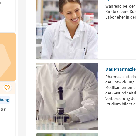
en
Wäh­rend bei der A
Kon­takt zum Kun­
Labor eher in den
Das Pharmazies
Pharmazie ist ein
der Entwicklung,
Medikamenten besc
der Gesundheitsb
Verbesserung der
rbung
Studium bildet d
ler
dynamischen und