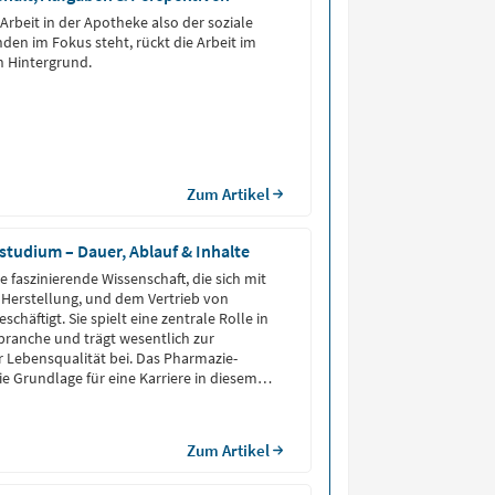
r­beit in der Apo­the­ke also der so­zia­le
den im Fokus steht, rückt die Ar­beit im
 Hin­ter­grund.
Zum Artikel
tudium – Dauer, Ablauf & Inhalte
e faszinierende Wissenschaft, die sich mit
 Herstellung, und dem Vertrieb von
häftigt. Sie spielt eine zentrale Rolle in
ranche und trägt wesentlich zur
 Lebensqualität bei. Das Pharmazie-
ie Grundlage für eine Karriere in diesem
 lebenswichtigen Feld.
Zum Artikel