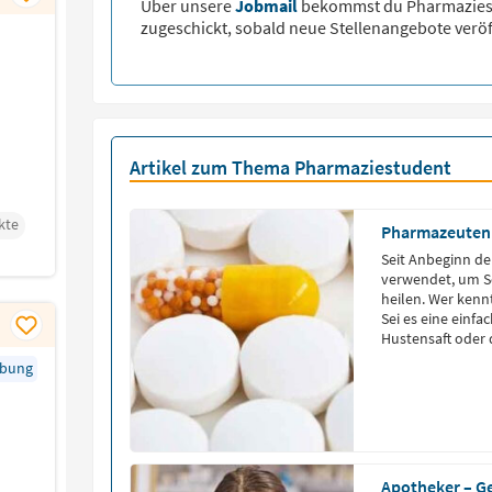
Über unsere
Jobmail
bekommst du
Pharmazie
zugeschickt, sobald neue Stellenangebote veröf
Artikel zum Thema Pharmaziestudent
kte
Pharmazeuten 
Seit Anbeginn de
verwendet, um S
heilen. Wer kenn
Sei es eine einf
Hustensaft oder 
rbung
Apotheker – Ge