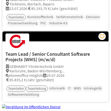
Türkheim, Wertach, Bayern
23.07.2026
85.193,75 €/Jahr (geschätzt)
Kunststofftechnik
Verfahrenstechnik
Extrusion
Teamleiter
Prozessentwicklung
PVC
Industrie 4.0
Team Lead / Senior Consultant Software
Projects (WMS) (m/w/d)
GEBHARDT Fördertechnik GmbH
Karlsruhe, Baden-Württemberg...
Homeoffice möglich
29.07.2026
85.835,2 €/Jahr (geschätzt)
Informatik
IT
WMS
Intralogistik
Teamleiter
Teamleitung
Softwareentwicklung