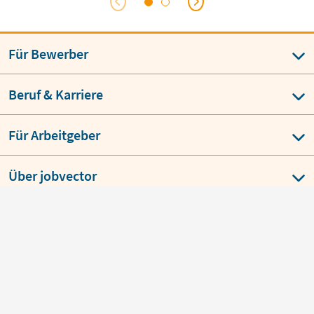
Für Bewerber
Beruf & Karriere
Für Arbeitgeber
Über jobvector
AGB
Datenschutz
Impressum
Language
BESTE JOBBÖRSE
job
vector
über 150 x ausgezeichnet von
Bewerbern & Arbeitgebern