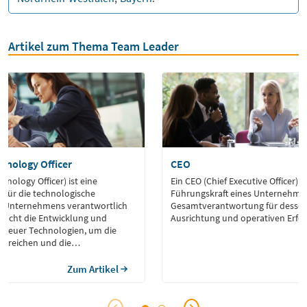
Artikel zum Thema Team Leader
chnology Officer
CEO
hnology Officer) ist eine
Ein CEO (Chief Executive Officer) i
e für die technologische
Führungskraft eines Unternehmen
s Unternehmens verantwortlich
Gesamtverantwortung für dessen 
rwacht die Entwicklung und
Ausrichtung und operativen Erfol
 neuer Technologien, um die
 erreichen und die
eit zu sichern.
Zum Artikel