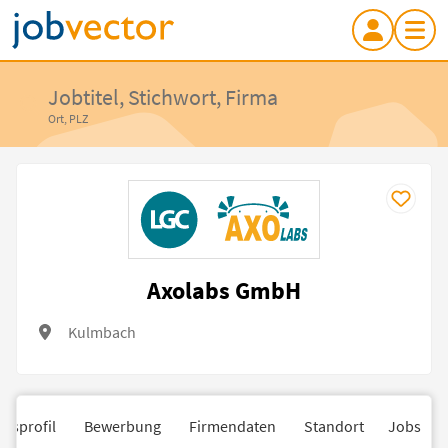
Jobtitel, Stichwort, Firma
Ort, PLZ
Axolabs GmbH
Kulmbach
nsprofil
Bewerbung
Firmendaten
Standort
Jobs