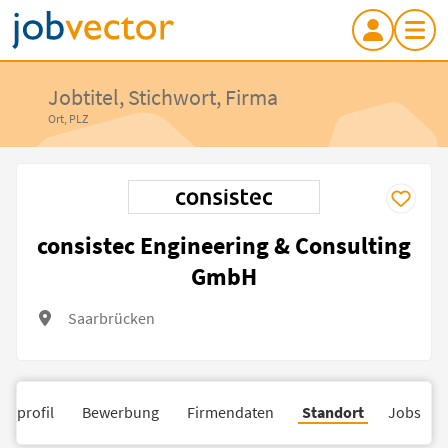
Jobtitel, Stichwort, Firma
Ort, PLZ
consistec Engineering & Consulting
GmbH
Saarbrücken
nsprofil
Bewerbung
Firmendaten
Standort
Jobs