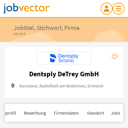
Jobtitel, Stichwort, Firma
Ort, PLZ
Dentsply DeTrey GmbH
Konstanz, Radolfzell am Bodensee, Dreieich
nsprofil
Bewerbung
Firmendaten
Standort
Jobs