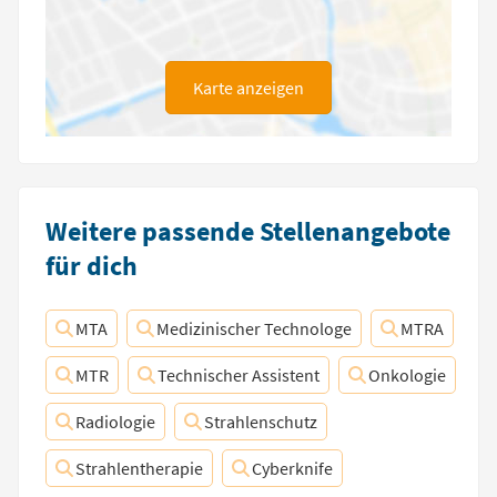
Karte anzeigen
Weitere passende Stellenangebote
für dich
MTA
Medizinischer Technologe
MTRA
MTR
Technischer Assistent
Onkologie
Radiologie
Strahlenschutz
Strahlentherapie
Cyberknife