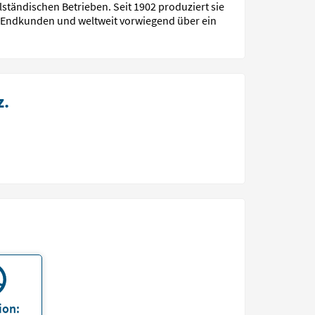
stän­dischen Betrieben. Seit 1902 produziert sie
 End­kunden und welt­weit vor­wiegend über ein
z.
ion: