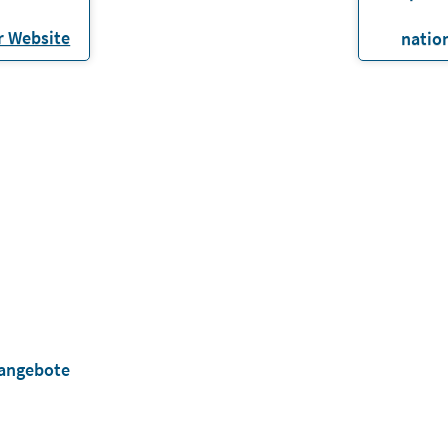
 Website
natio
nangebote