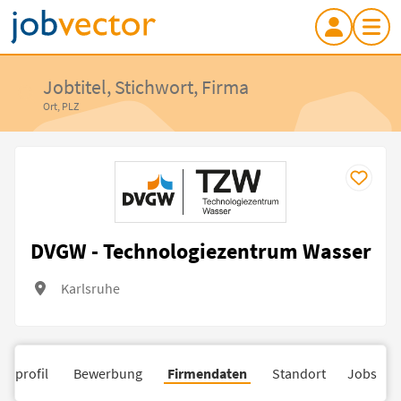
Jobtitel, Stichwort, Firma
Ort, PLZ
DVGW - Technologiezentrum Wasser
Karlsruhe
nsprofil
Bewerbung
Firmendaten
Standort
Jobs