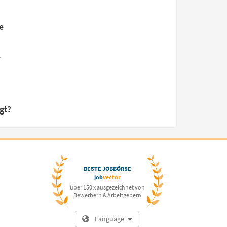
e
r
gt?
BESTE JOBBÖRSE
job
vector
über 150 x ausgezeichnet von
Bewerbern & Arbeitgebern
Language