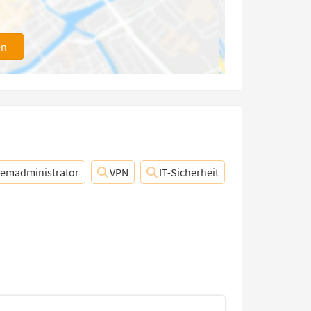
en
temadministrator
VPN
IT-Sicherheit