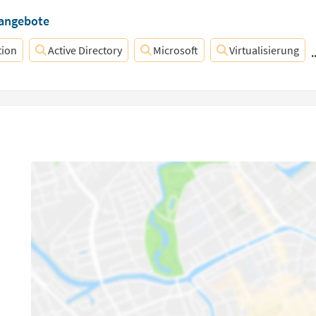
nangebote
tion
Active Directory
Microsoft
Virtualisierung
.