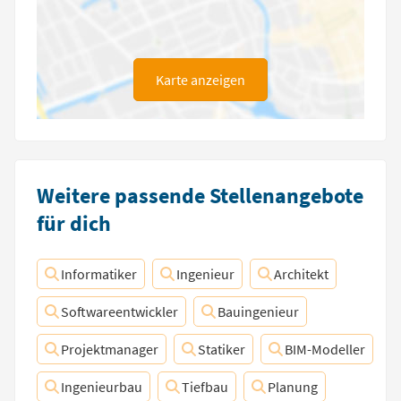
Karte anzeigen
Weitere passende Stellenangebote
für dich
Informatiker
Ingenieur
Architekt
Softwareentwickler
Bauingenieur
Projektmanager
Statiker
BIM-Modeller
Ingenieurbau
Tiefbau
Planung