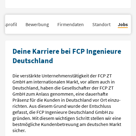
nsprofil
Bewerbung
Firmendaten
Standort
Jobs
Deine Karriere bei FCP Ingenieure
Deutschland
Die verstärkte Unter­nehmens­tätig­keit der FCP ZT
GmbH am inter­nationalen Markt, vor allem auch in
Deutsch­­land, haben die Gesell­schafter der FCP ZT
GmbH zum Anlass genommen, eine dauer­hafte
Präsenz für die Kunden in Deutsch­­land vor Ort ein­zu­
richten. Aus diesem Grund wurde der Entschluss
gefasst, die FCP Ingenieure Deutsch­land GmbH zu
gründen. Mit diesem wichtigen Schritt stellen wir eine
best­mögliche Kunden­betreuung am deutschen Markt
sicher.