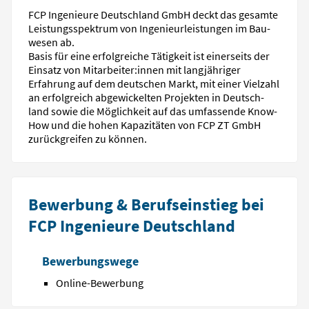
FCP Ingenieure Deutschland GmbH deckt das gesamte
Leistungs­spektrum von Ingenieur­leistungen im Bau­
wesen ab.
Basis für eine erfolg­reiche Tätigkeit ist einer­seits der
Ein­satz von Mit­arbei­ter:innen mit lang­jähriger
Erfahrung auf dem deutschen Markt, mit einer Viel­zahl
an erfolg­reich ab­ge­wickel­ten Projekten in Deutsch­
land sowie die Mög­lich­keit auf das um­fassende Know-
How und die hohen Kapa­zi­täten von FCP ZT GmbH
zurück­greifen zu können.
Bewerbung & Berufseinstieg bei
FCP Ingenieure Deutschland
Bewerbungswege
Online-Bewerbung