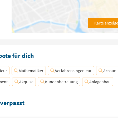
Karte anzeig
ote für dich
ieur
Mathematiker
Verfahrensingenieur
Account
ment
Akquise
Kundenbetreuung
Anlagenbau
 verpasst