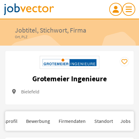
Jobtitel, Stichwort, Firma
Ort, PLZ
Grotemeier Ingenieure
Bielefeld
nsprofil
Bewerbung
Firmendaten
Standort
Jobs