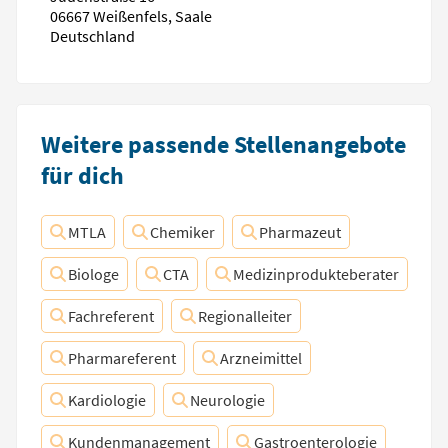
06667 Weißenfels, Saale
Deutschland
Weitere passende Stellenangebote
für dich
MTLA
Chemiker
Pharmazeut
Biologe
CTA
Medizinprodukteberater
Fachreferent
Regionalleiter
Pharmareferent
Arzneimittel
Kardiologie
Neurologie
Kundenmanagement
Gastroenterologie