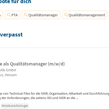
ote für dich
A
PTA
Qualitätsmanager
Qualitätsmanagement
 verpasst
ge als Qualitätsmanager (m/w/d)
ostik GmbH
us, Hessen
e von Technical Files für die IVDR, Organisation, Mitarbeit und Durchführun
 der Anforderungen, die seitens ISO und IVDR an die ...
Molekularbiologie