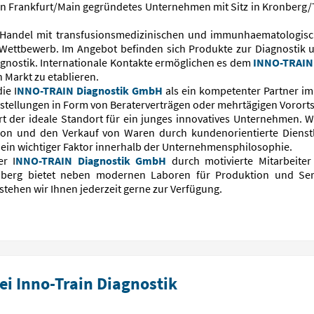
8 in Frankfurt/Main gegründetes Unternehmen mit Sitz in Kronberg
 Handel mit transfusionsmedizinischen und immunhaematologische
Wettbewerb. Im Angebot befinden sich Produkte zur Diagnostik u
gnostik. Internationale Kontakte ermöglichen es dem
INNO-TRAIN
 Markt zu etablieren.
ie I
NNO-TRAIN Diagnostik GmbH
als ein kompetenter Partner i
festellungen in Form von Beraterverträgen oder mehrtägigen Voror
t der ideale Standort für ein junges innovatives Unternehmen. W
n und den Verkauf von Waren durch kundenorientierte Dienstl
ein wichtiger Faktor innerhalb der Unternehmensphilosophie.
er I
NNO-TRAIN Diagnostik GmbH
durch motivierte Mitarbeiter 
onberg bietet neben modernen Laboren für Produktion und Ser
stehen wir Ihnen jederzeit gerne zur Verfügung.
i Inno-Train Diagnostik