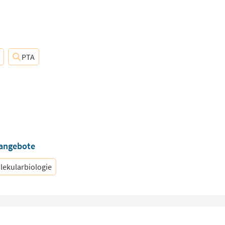
PTA
nangebote
lekularbiologie