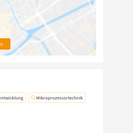
en
entwicklung
Mikroprozessortechnik