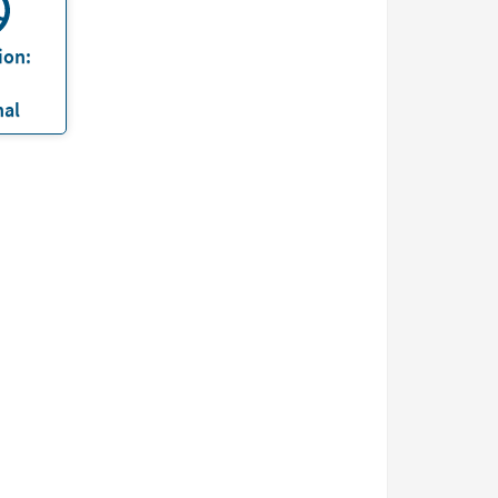
ion:
nal