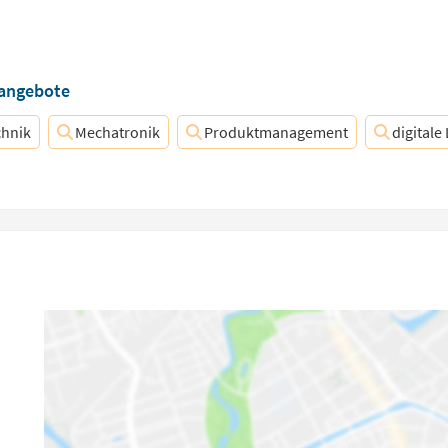
nangebote
chnik
Mechatronik
Produktmanagement
digital