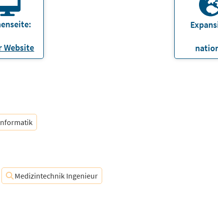
enseite:
Expans
 Website
natio
informatik
Medizintechnik Ingenieur