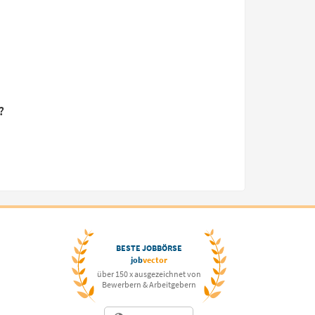
?
BESTE JOBBÖRSE
job
vector
über 150 x ausgezeichnet von
Bewerbern & Arbeitgebern