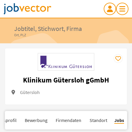
Jobtitel, Stichwort, Firma
Ort, PLZ
Klinikum Gütersloh gGmbH
Gütersloh
nsprofil
Bewerbung
Firmendaten
Standort
Jobs