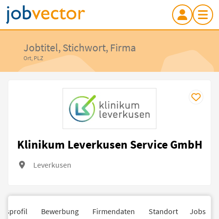
Jobtitel, Stichwort, Firma
Ort, PLZ
Klinikum Leverkusen Service GmbH
Leverkusen
nsprofil
Bewerbung
Firmendaten
Standort
Jobs