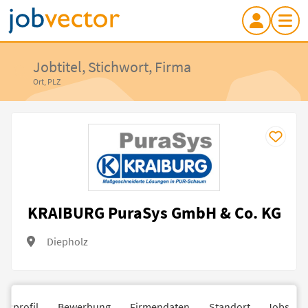
Jobtitel, Stichwort, Firma
Ort, PLZ
KRAIBURG PuraSys GmbH & Co. KG
Diepholz
nsprofil
Bewerbung
Firmendaten
Standort
Jobs