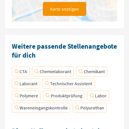
Karte anzeigen
Weitere passende Stellenangebote
für dich
CTA
Chemielaborant
Chemikant
Laborant
Technischer Assistent
Polymere
Produktprüfung
Labor
Wareneingangskontrolle
Polyurethan