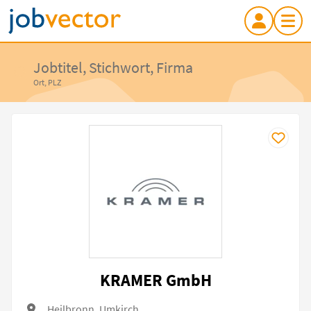
Jobtitel, Stichwort, Firma
Ort, PLZ
KRAMER GmbH
Heilbronn, Umkirch