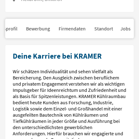
nsprofil
Bewerbung
Firmendaten
Standort
Jobs
Deine Karriere bei KRAMER
Wir schätzen Individualität und sehen Vielfalt als
Bereicherung. Den Ausgleich zwischen beruflichem
und privatem Engagement verstehen wir als wichtigen
Impuls­geber für Ideen­reichtum und Zufrieden­heit und
als Basis für Spitzen­leistungen. KRAMER Kühlraumbau
bedient heute Kunden aus Forschung, Industrie,
Logistik sowie dem Einzel- und Großhandel mit einer
ausgefeilten Bautechnik von Kühl­räumen und
Tiefkühl­räumen in jeder Größe und Ausführung bei
den unterschied­lichsten gewerblichen
Anforderungen. Hierfür brauchen wir engagierte und