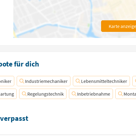
Karte anzeig
ote für dich
niker
Industriemechaniker
Lebensmitteltechniker
artung
Regelungstechnik
Inbetriebnahme
Mont
 verpasst