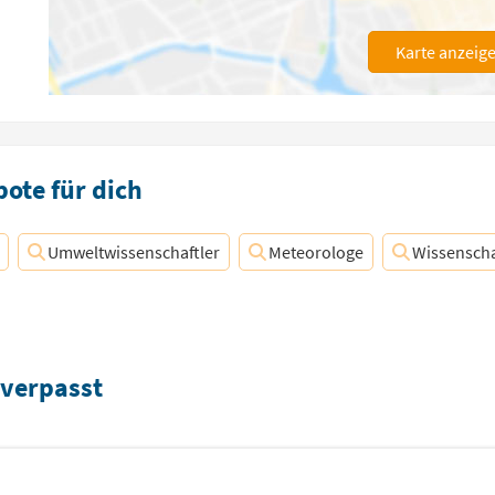
Karte anzeig
ote für dich
Umweltwissenschaftler
Meteorologe
Wissenscha
 verpasst