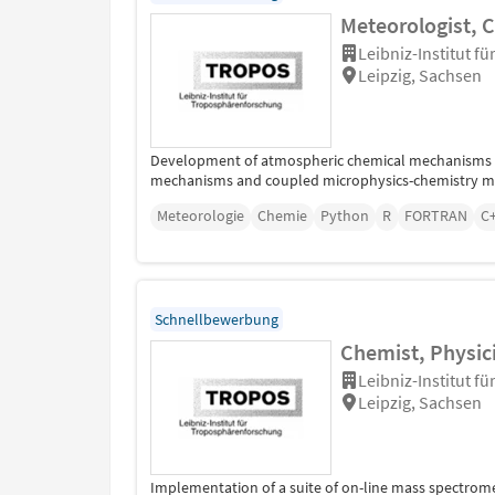
Meteorologist, C
Leibniz-Institut f
Leipzig, Sachsen
Development of atmospheric chemical mechanisms wi
mechanisms and coupled microphysics-chemistry mod
Meteorologie
Chemie
Python
R
FORTRAN
C
Schnellbewerbung
Chemist, Physici
Leibniz-Institut f
Leipzig, Sachsen
Implementation of a suite of on-line mass spectro