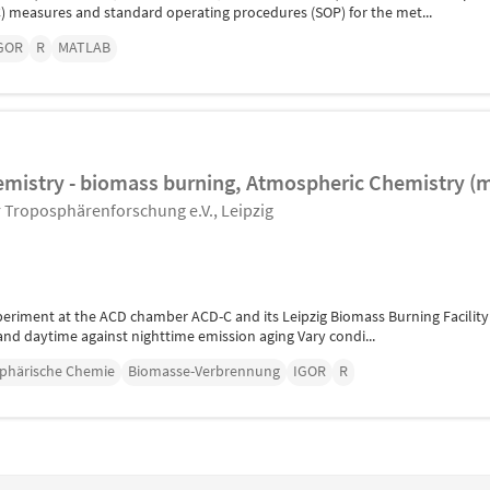
 measures and standard operating procedures (SOP) for the met...
GOR
R
MATLAB
mistry - biomass burning, Atmospheric Chemistry (m
ür Troposphärenforschung e.V., Leipzig
riment at the ACD chamber ACD-C and its Leipzig Biomass Burning Facility
nd daytime against nighttime emission aging Vary condi...
phärische Chemie
Biomasse-Verbrennung
IGOR
R