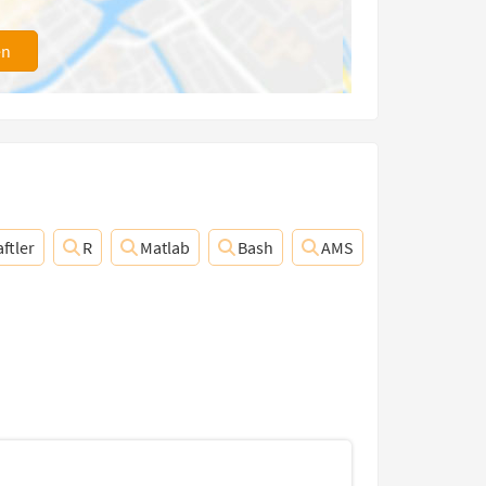
en
ftler
R
Matlab
Bash
AMS