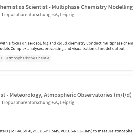
hemist as Scientist - Multiphase Chemistry Modelling
ür Troposphärenforschung e.V., Leipzig
th a focus on aerosol, fog and cloud chemistry Conduct multiphase chemis
els Complex analyses, processing and visualization of model output ...
++
Atmosphärische Chemie
st - Meteorology, Atmospheric Observatories (m/f/d)
ür Troposphärenforschung e.V., Leipzig
meters (ToF-ACSM-X, VOCUS-PTR-MS, VOCUS-NO3-CIMS) to measure atmospheric