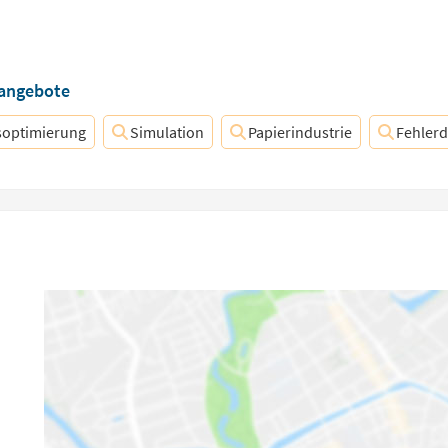
nangebote
soptimierung
Simulation
Papierindustrie
Fehler