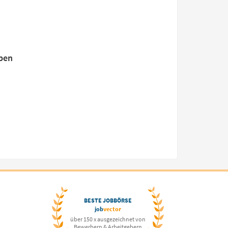
ben
BESTE JOBBÖRSE
job
vector
über 150 x ausgezeichnet von
Bewerbern & Arbeitgebern