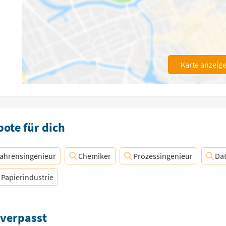
Karte anzeig
ote für dich
fahrensingenieur
Chemiker
Prozessingenieur
Da
Papierindustrie
 verpasst