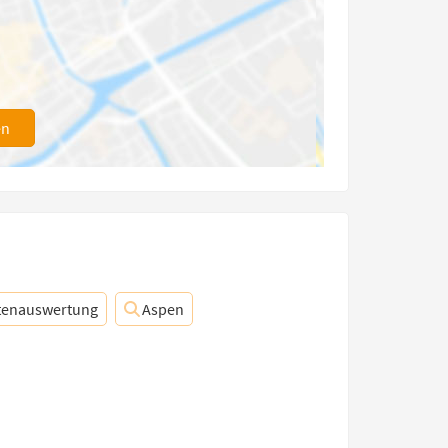
en
tenauswertung
Aspen