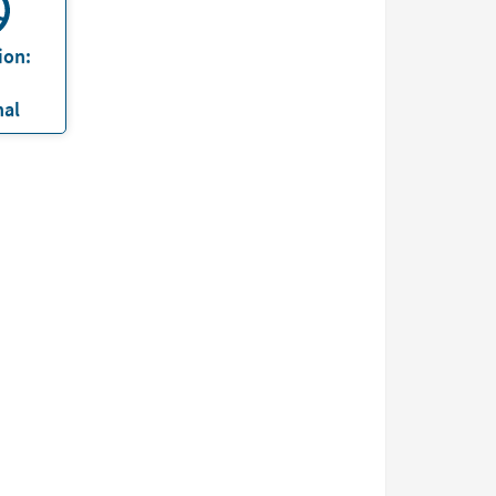
ion:
nal