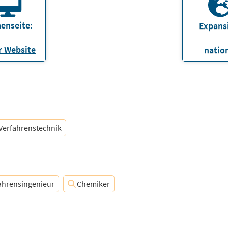
enseite:
Expans
 Website
natio
Verfahrenstechnik
ahrensingenieur
Chemiker