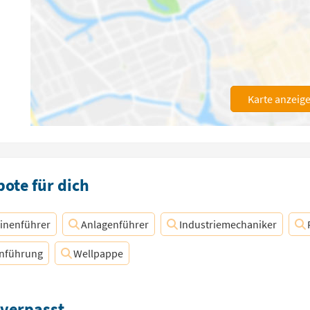
Karte anzeig
ote für dich
inenführer
Anlagenführer
Industriemechaniker
nführung
Wellpappe
 verpasst