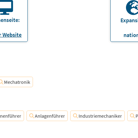
enseite:
Expans
 Website
natio
Mechatronik
nenführer
Anlagenführer
Industriemechaniker
P