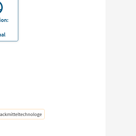
ion:
nal
ackmitteltechnologe