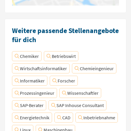
Weitere passende Stellenangebote
für dich
Chemiker
Betriebswirt
Wirtschaftsinformatiker
Chemieingenieur
Informatiker
Forscher
Prozessingenieur
Wissenschaftler
SAP-Berater
SAP Inhouse Consultant
Energietechnik
CAD
Inbetriebnahme
Linux
Maschinenbau