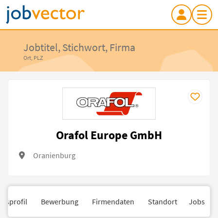
Jobtitel, Stichwort, Firma
Ort, PLZ
Orafol Europe GmbH
Oranienburg
nsprofil
Bewerbung
Firmendaten
Standort
Jobs