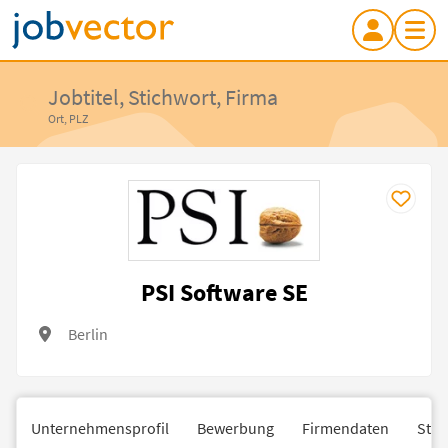
Jobtitel, Stichwort, Firma
Ort, PLZ
PSI Software SE
Berlin
Unternehmensprofil
Bewerbung
Firmendaten
Stan