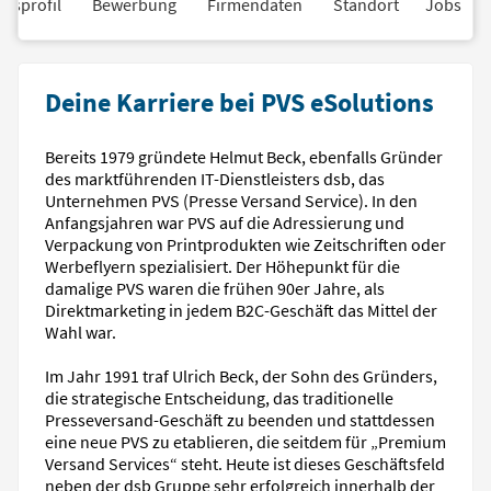
nsprofil
Bewerbung
Firmendaten
Standort
Jobs
Deine Karriere bei PVS eSolutions
Bereits 1979 gründete Helmut Beck, ebenfalls Gründer
des marktführenden IT-Dienstleisters dsb, das
Unternehmen PVS (Presse Versand Service). In den
Anfangsjahren war PVS auf die Adressierung und
Verpackung von Printprodukten wie Zeitschriften oder
Werbeflyern spezialisiert. Der Höhepunkt für die
damalige PVS waren die frühen 90er Jahre, als
Direktmarketing in jedem B2C-Geschäft das Mittel der
Wahl war.
Im Jahr 1991 traf Ulrich Beck, der Sohn des Gründers,
die strategische Entscheidung, das traditionelle
Presseversand-Geschäft zu beenden und stattdessen
eine neue PVS zu etablieren, die seitdem für „Premium
Versand Services“ steht. Heute ist dieses Geschäftsfeld
neben der dsb Gruppe sehr erfolgreich innerhalb der