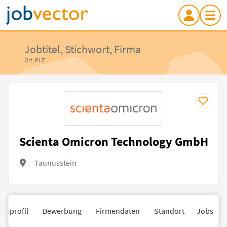
Jobtitel, Stichwort, Firma
Ort, PLZ
Scienta Omicron Technology GmbH
Taunusstein
nsprofil
Bewerbung
Firmendaten
Standort
Jobs