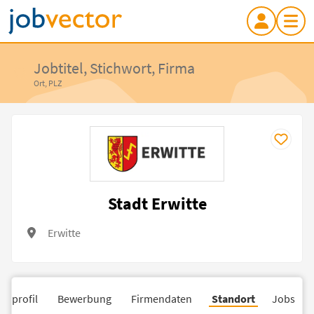
Jobtitel, Stichwort, Firma
Ort, PLZ
Stadt Erwitte
Erwitte
nsprofil
Bewerbung
Firmendaten
Standort
Jobs