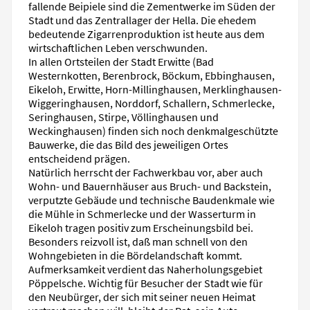
fallende Beipiele sind die Zementwerke im Süden der
Stadt und das Zentrallager der Hella. Die ehedem
bedeutende Zigarrenproduktion ist heute aus dem
wirtschaftlichen Leben verschwunden.
In allen Ortsteilen der Stadt Erwitte (Bad
Westernkotten, Berenbrock, Böckum, Ebbinghausen,
Eikeloh, Erwitte, Horn-Millinghausen, Merklinghausen-
Wiggeringhausen, Norddorf, Schallern, Schmerlecke,
Seringhausen, Stirpe, Völlinghausen und
Weckinghausen) finden sich noch denkmalgeschützte
Bauwerke, die das Bild des jeweiligen Ortes
entscheidend prägen.
Natürlich herrscht der Fachwerkbau vor, aber auch
Wohn- und Bauernhäuser aus Bruch- und Backstein,
verputzte Gebäude und technische Baudenkmale wie
die Mühle in Schmerlecke und der Wasserturm in
Eikeloh tragen positiv zum Erscheinungsbild bei.
Besonders reizvoll ist, daß man schnell von den
Wohngebieten in die Bördelandschaft kommt.
Aufmerksamkeit verdient das Naherholungsgebiet
Pöppelsche. Wichtig für Besucher der Stadt wie für
den Neubürger, der sich mit seiner neuen Heimat