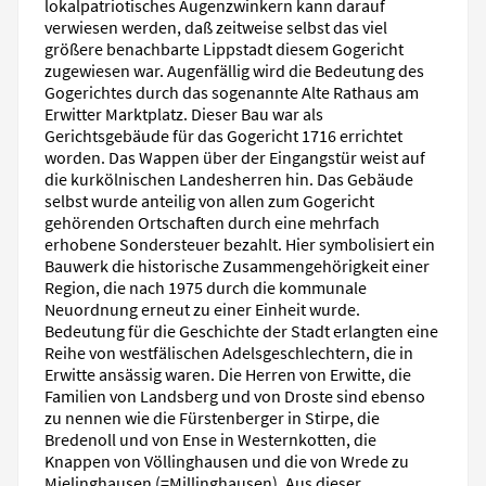
lokalpatriotisches Augenzwinkern kann darauf
verwiesen werden, daß zeitweise selbst das viel
größere benachbarte Lippstadt diesem Gogericht
zugewiesen war. Augenfällig wird die Bedeutung des
Gogerichtes durch das sogenannte Alte Rathaus am
Erwitter Marktplatz. Dieser Bau war als
Gerichtsgebäude für das Gogericht 1716 errichtet
worden. Das Wappen über der Eingangstür weist auf
die kurkölnischen Landesherren hin. Das Gebäude
selbst wurde anteilig von allen zum Gogericht
gehörenden Ortschaften durch eine mehrfach
erhobene Sondersteuer bezahlt. Hier symbolisiert ein
Bauwerk die historische Zusammengehörigkeit einer
Region, die nach 1975 durch die kommunale
Neuordnung erneut zu einer Einheit wurde.
Bedeutung für die Geschichte der Stadt erlangten eine
Reihe von westfälischen Adelsgeschlechtern, die in
Erwitte ansässig waren. Die Herren von Erwitte, die
Familien von Landsberg und von Droste sind ebenso
zu nennen wie die Fürstenberger in Stirpe, die
Bredenoll und von Ense in Westernkotten, die
Knappen von Völlinghausen und die von Wrede zu
Mielinghausen (=Millinghausen). Aus dieser