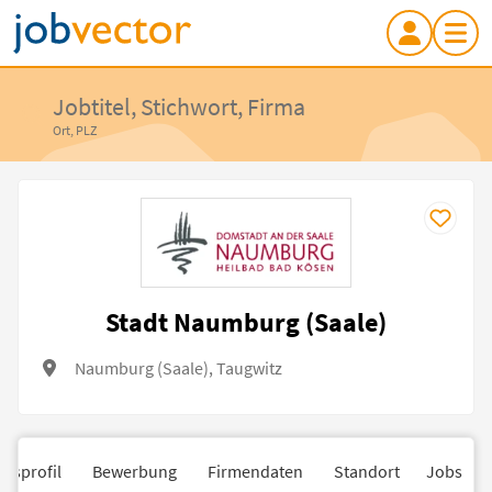
Jobtitel, Stichwort, Firma
Ort, PLZ
Stadt Naumburg (Saale)
Naumburg (Saale), Taugwitz
nsprofil
Bewerbung
Firmendaten
Standort
Jobs