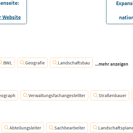
enseite:
Expans
 Website
natio
BWL
Geografie
Landschaftsbau
...mehr anzeigen
eograph
Verwaltungsfachangestellter
Straßenbauer
Abteilungsleiter
Sachbearbeiter
Landschaftsplan