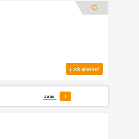
1
Job ansehen
Jobs
1