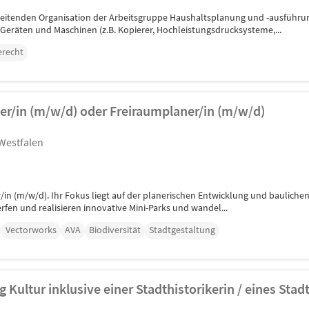
rbeitenden Organisation der Arbeitsgruppe Haushaltsplanung und -ausführun
eräten und Maschinen (z.B. Kopierer, Hochleistungsdrucksysteme,...
erecht
er/in (m/w/d) oder Freiraumplaner/in (m/w/d)
Westfalen
/in (m/w/d). Ihr Fokus liegt auf der planerischen Entwicklung und bauliche
erfen und realisieren innovative Mini-Parks und wandel...
Vectorworks
AVA
Biodiversität
Stadtgestaltung
g Kultur inklusive einer Stadthistorikerin / eines Stad