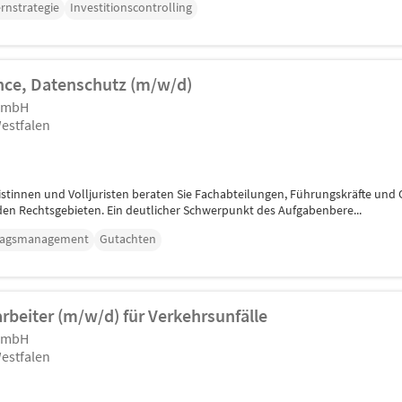
rnstrategie
Investitionscontrolling
ance, Datenschutz (m/w/d)
 GmbH
estfalen
ristinnen und Volljuristen beraten Sie Fachabteilungen, Führungskräfte un
en Rechtsgebieten. Ein deutlicher Schwerpunkt des Aufgabenbere...
ragsmanagement
Gutachten
beiter (m/w/d) für Verkehrsunfälle
 GmbH
estfalen