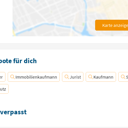
Karte anzeig
ote für dich
er
Immobilienkaufmann
Jurist
Kaufmann
utz
 verpasst