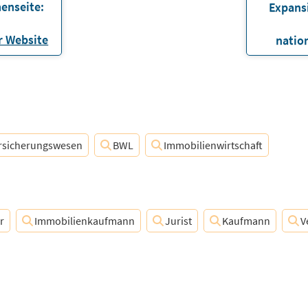
enseite:
Expans
 Website
natio
rsicherungswesen
BWL
Immobilienwirtschaft
r
Immobilienkaufmann
Jurist
Kaufmann
V