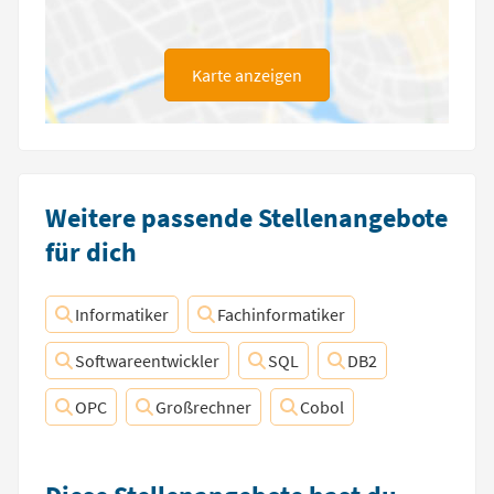
Karte anzeigen
Weitere passende Stellenangebote
für dich
Informatiker
Fachinformatiker
Softwareentwickler
SQL
DB2
OPC
Großrechner
Cobol