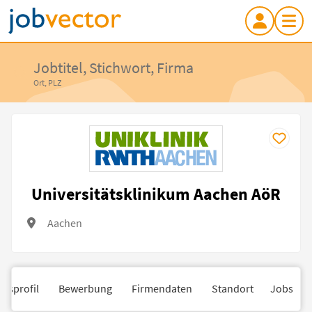
Jobtitel, Stichwort, Firma
Ort, PLZ
Universitätsklinikum Aachen AöR
Aachen
nsprofil
Bewerbung
Firmendaten
Standort
Jobs