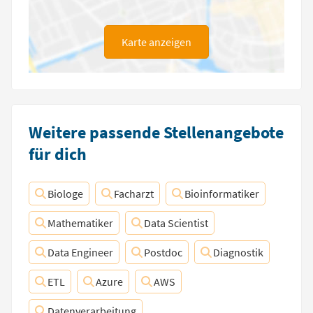
Karte anzeigen
Weitere passende Stellenangebote
für dich
Biologe
Facharzt
Bioinformatiker
Mathematiker
Data Scientist
Data Engineer
Postdoc
Diagnostik
ETL
Azure
AWS
Datenverarbeitung