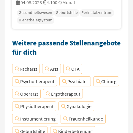
04.08.2026
4.100 €/Monat
Gesundheitswesen
Geburtshilfe
Perinatalzentrum
Dienstbelegsystem
Weitere passende Stellenangebote
für dich
Facharzt
Arzt
OTA
Psychotherapeut
Psychiater
Chirurg
Oberarzt
Ergotherapeut
Physiotherapeut
Gynäkologie
Instrumentierung
Frauenheilkunde
Geburtshilfe
Kinderbetreuung