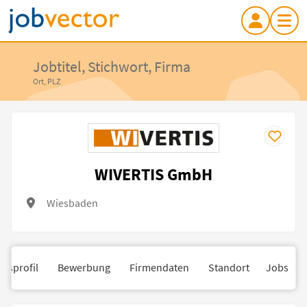
Jobtitel, Stichwort, Firma
Ort, PLZ
WIVERTIS GmbH
Wiesbaden
nsprofil
Bewerbung
Firmendaten
Standort
Jobs