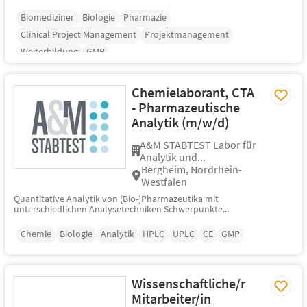
Biomediziner
Biologie
Pharmazie
Clinical Project Management
Projektmanagement
Weiterbildung
GMP
Chemielaborant, CTA
- Pharmazeutische
Analytik (m/w/d)
A&M STABTEST Labor für
Analytik und...
Bergheim, Nordrhein-
Westfalen
Quantitative Analytik von (Bio-)Pharmazeutika mit
unterschiedlichen Analysetechniken Schwerpunkte...
Chemie
Biologie
Analytik
HPLC
UPLC
CE
GMP
Wissenschaftliche/r
Mitarbeiter/in