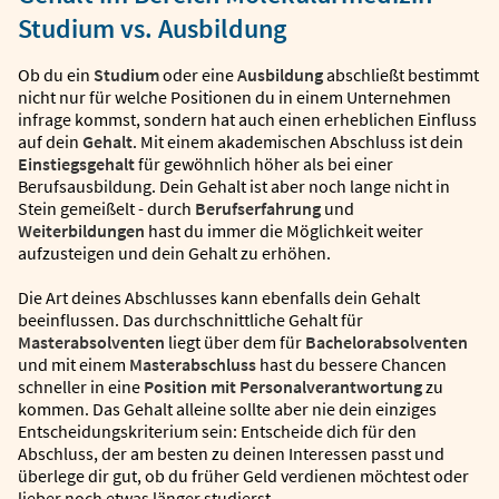
Studium vs. Ausbildung
Ob du ein
Studium
oder eine
Ausbildung
abschließt bestimmt
nicht nur für welche Positionen du in einem Unternehmen
infrage kommst, sondern hat auch einen erheblichen Einfluss
auf dein
Gehalt
. Mit einem akademischen Abschluss ist dein
Einstiegsgehalt
für gewöhnlich höher als bei einer
Berufsausbildung. Dein Gehalt ist aber noch lange nicht in
Stein gemeißelt - durch
Berufserfahrung
und
Weiterbildungen
hast du immer die Möglichkeit weiter
aufzusteigen und dein Gehalt zu erhöhen.
Die Art deines Abschlusses kann ebenfalls dein Gehalt
beeinflussen. Das durchschnittliche Gehalt für
Masterabsolventen
liegt über dem für
Bachelorabsolventen
und mit einem
Masterabschluss
hast du bessere Chancen
schneller in eine
Position mit Personalverantwortung
zu
kommen. Das Gehalt alleine sollte aber nie dein einziges
Entscheidungskriterium sein: Entscheide dich für den
Abschluss, der am besten zu deinen Interessen passt und
überlege dir gut, ob du früher Geld verdienen möchtest oder
lieber noch etwas länger studierst.