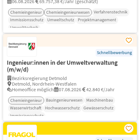
06.08.2026
69.757,38 €/Jahr (geschätzt)
Verfahrenstechnik
Chemieingenieur
Chemieingenieurwesen
Immissionsschutz
Umweltschutz
Projektmanagement
Umwelttechnik
Schnellbewerbung
Ingenieur:innen in der Umweltverwaltung
(m/w/d)
Bezirksregierung Detmold
Detmold, Nordrhein-Westfalen
Homeoffice möglich
07.08.2026
42.840 €/Jahr
Bauingenieurwesen
Maschinenbau
Chemieingenieur
Wasserwirtschaft
Hochwasserschutz
Gewässerschutz
Immissionsschutz