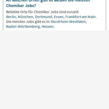
Chemiker Jobs?
Beliebte Orte für
Chemiker
Jobs sind zurzeit:
Berlin
,
München
,
Dortmund
,
Essen
,
Frankfurt am Main
.
Die meisten Jobs gibt es in:
Nordrhein-Westfalen
,
Baden-Württemberg
,
Hessen
.
Artikel zum Thema Chemiker
AR AM 04.11.2026
Ingenieur* Materialwissensch
Werkstofftechnik Berufsbild 
ieren? – Pro und Contra zur
Karriereperspektiven
Materialwissenschaft & Werkstoff
Promotion als
ist eine der Königsdisziplinen der
tler*? Oder solltest du nach dem