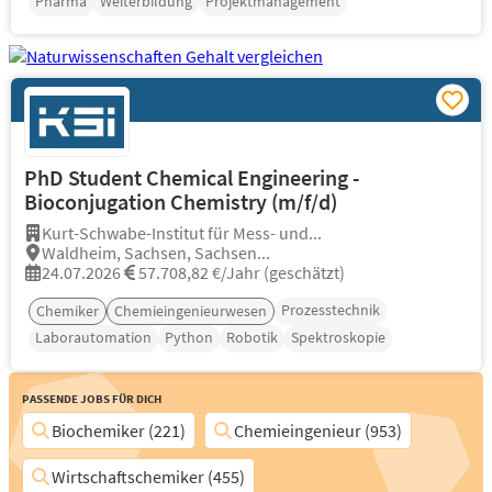
Pharma
Weiterbildung
Projektmanagement
PhD Student Chemical Engineering -
Bioconjugation Chemistry (m/f/d)
Kurt-Schwabe-Institut für Mess- und...
Waldheim, Sachsen, Sachsen...
24.07.2026
57.708,82 €/Jahr (geschätzt)
Prozesstechnik
Chemiker
Chemieingenieurwesen
Laborautomation
Python
Robotik
Spektroskopie
Passende Jobs für Dich
Biochemiker (221)
Chemieingenieur (953)
Wirtschaftschemiker (455)