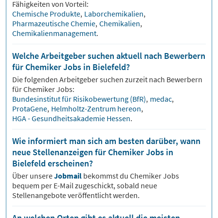
Fähigkeiten von Vorteil:
Chemische Produkte
,
Laborchemikalien
,
Pharmazeutische Chemie
,
Chemikalien
,
Chemikalienmanagement
.
Welche Arbeitgeber suchen aktuell nach Bewerbern
für Chemiker Jobs in Bielefeld?
Die folgenden Arbeitgeber suchen zurzeit nach Bewerbern
für
Chemiker
Jobs:
Bundesinstitut für Risikobewertung (BfR)
,
medac
,
ProtaGene
,
Helmholtz-Zentrum hereon
,
HGA - Gesundheitsakademie Hessen
.
Wie informiert man sich am besten darüber, wann
neue Stellenanzeigen für Chemiker Jobs in
Bielefeld erscheinen?
Über unsere
Jobmail
bekommst du
Chemiker
Jobs
bequem per E-Mail zugeschickt, sobald neue
Stellenangebote veröffentlicht werden.
An welchen Orten gibt es aktuell die meisten