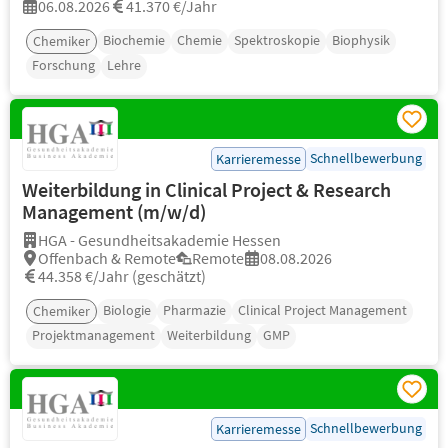
06.08.2026
41.370 €/Jahr
Biochemie
Chemie
Spektroskopie
Biophysik
Chemiker
Forschung
Lehre
Schnellbewerbung
Karrieremesse
Weiterbildung in Clinical Project & Research
Management (m/w/d)
HGA - Gesundheitsakademie Hessen
Offenbach & Remote
Remote
08.08.2026
44.358 €/Jahr (geschätzt)
Biologie
Pharmazie
Clinical Project Management
Chemiker
Projektmanagement
Weiterbildung
GMP
Schnellbewerbung
Karrieremesse