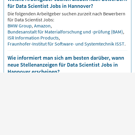
für Data Scientist Jobs in Hannover?
Die folgenden Arbeitgeber suchen zurzeit nach Bewerbern
für
Data Scientist
Jobs:
BMW Group
,
Amazon
,
Bundesanstalt für Materialforschung und -prüfung (BAM)
,
ISR Information Products
,
Fraunhofer-Institut für Software- und Systemtechnik ISST
.
Wie informiert man sich am besten darüber, wann
neue Stellenanzeigen für Data Scientist Jobs in
Hannover erscheinen?
Über unsere
Jobmail
bekommst du
Data Scientist
Jobs
bequem per E-Mail zugeschickt, sobald neue
Stellenangebote veröffentlicht werden.
An welchen Orten gibt es aktuell die meisten Data
Scientist Jobs?
Beliebte Orte für
Data Scientist
Jobs sind zurzeit:
Düsseldorf
,
München
,
Bielefeld
,
Bonn
,
Dresden
.
Die meisten Jobs gibt es in:
Nordrhein-Westfalen
,
Bayern
,