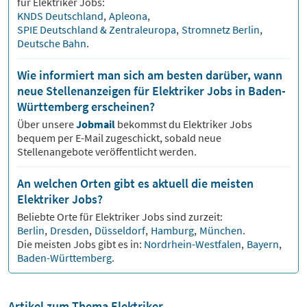
für
Elektriker
Jobs:
KNDS Deutschland
,
Apleona
,
SPIE Deutschland & Zentraleuropa
,
Stromnetz Berlin
,
Deutsche Bahn
.
Wie informiert man sich am besten darüber, wann
neue Stellenanzeigen für Elektriker Jobs in Baden-
Württemberg erscheinen?
Über unsere
Jobmail
bekommst du
Elektriker
Jobs
bequem per E-Mail zugeschickt, sobald neue
Stellenangebote veröffentlicht werden.
An welchen Orten gibt es aktuell die meisten
Elektriker Jobs?
Beliebte Orte für
Elektriker
Jobs sind zurzeit:
Berlin
,
Dresden
,
Düsseldorf
,
Hamburg
,
München
.
Die meisten Jobs gibt es in:
Nordrhein-Westfalen
,
Bayern
,
Baden-Württemberg
.
Artikel zum Thema Elektriker