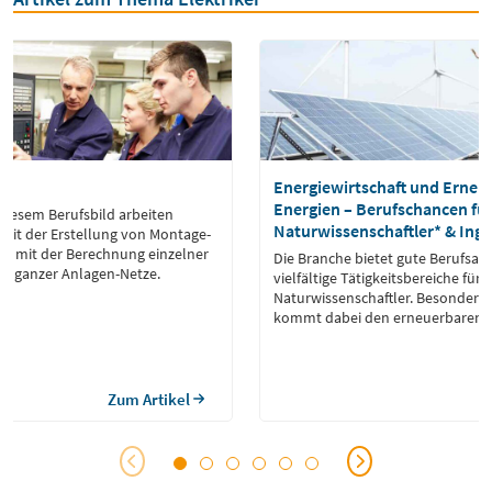
ur
Energiewirtschaft und Erneu
Energien – Berufschancen fü
 diesem Berufsbild arbeiten
Naturwissenschaftler* & Ing
 mit der Erstellung von Montage-
ie mit der Berechnung einzelner
Die Branche bietet gute Berufsau
 ganzer Anlagen-Netze.
vielfältige Tätigkeitsbereiche für
Naturwissenschaftler. Besondere
kommt dabei den erneuerbaren E
Zum Artikel