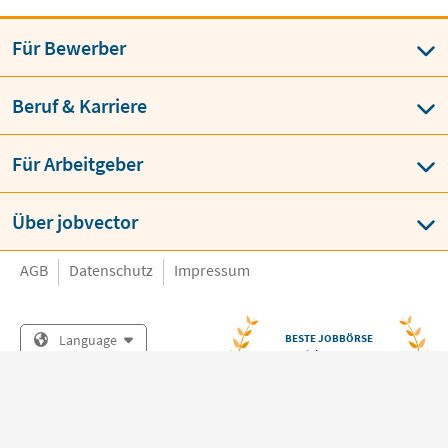
Für Bewerber
Beruf & Karriere
Für Arbeitgeber
Über jobvector
AGB
Datenschutz
Impressum
Language
BESTE JOBBÖRSE
job
vector
über 150 x ausgezeichnet von
Bewerbern & Arbeitgebern
Copyright © jobvector GmbH 2026