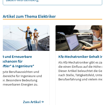
Artikel zum Thema Elektriker
aft und Erneuerbare
Kfz-Mechatroniker Gehalt in
ufschancen für
Als Kfz-Mechatroniker gibt es zah
aftler* & Ingenieure*
die einen Einfluss auf die Höhe d
Dieser Artikel beleuchtet die Geh
et gute Berufsaussichten und
nach Stelle, Tätigkeitsfeld, Unt
eitsbereiche für Ingenieure und
Berufserfahrung und vielem mehr
tler. Besondere Bedeutung
erneuerbaren Energien zu.
Zum Artikel