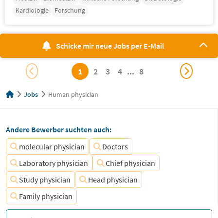
Kardiologie
Forschung
Schicke mir neue Jobs per E-Mail
1
2
3
4
...
8
Jobs
Human physician
Andere Bewerber suchten auch:
molecular physician
Doctors
Laboratory physician
Chief physician
Study physician
Head physician
Family physician