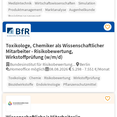
Medizintechnik
Wirtschaftswissenschaften
Simulation
Produktmanagement
Marktanalyse
Augenheilkunde
Projektmanagement
Toxikologe, Chemiker als Wissenschaftlicher
Mitarbeiter - Risikobewertung,
Wirkstoffprüfung (w/m/d)
Bundesinstitut für Risikobewertung...
Berlin
Homeoffice möglich
08.08.2026
5.298 - 7.551 €/Monat
Toxikologie
Chemie
Risikobewertung
Wirkstoffprüfung
Biozidwirkstoffe
Endokrinologie
Pflanzenschutzmittel
Wissenschaftliche/r Mitarbeiter/in