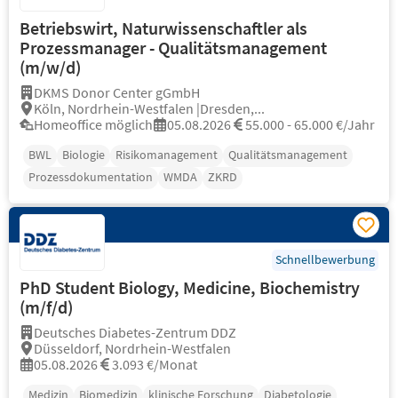
Betriebswirt, Naturwissenschaftler als
Prozessmanager - Qualitätsmanagement
(m/w/d)
DKMS Donor Center gGmbH
Köln, Nordrhein-Westfalen |Dresden,...
Homeoffice möglich
05.08.2026
55.000 - 65.000 €/Jahr
BWL
Biologie
Risikomanagement
Qualitätsmanagement
Prozessdokumentation
WMDA
ZKRD
Schnellbewerbung
PhD Student Biology, Medicine, Biochemistry
(m/f/d)
Deutsches Diabetes-Zentrum DDZ
Düsseldorf, Nordrhein-Westfalen
05.08.2026
3.093 €/Monat
Medizin
Biomedizin
klinische Forschung
Diabetologie